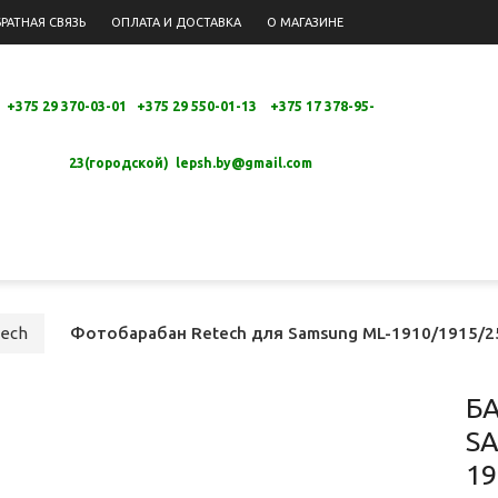
РАТНАЯ СВЯЗЬ
ОПЛАТА И ДОСТАВКА
О МАГАЗИНЕ
+375 29 370-03-01 +375 29 550-01-13 +
375 17 378-95-
23(городской)
lepsh.by@gmail.com
ech
Фотобарабан Retech для Samsung ML-1910/1915/2
Б
S
19