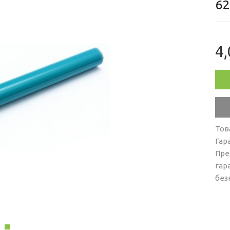
62
4,
Тов
Гар
Пре
гар
без