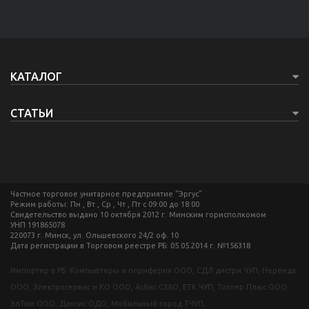
КАТАЛОГ
СТАТЬИ
Частное торговое унитарное предприятие "Эргус"
Режим работы: Пн , Вт , Ср , Чт , Пт c 09:00 до 18:00
Свидетельство выдано 10 октября 2012 г. Минским горисполкомом
УНП 191865078
220073 г. Минск, ул. Ольшевского 24/2 оф. 10
Дата регистрации в Торговом реестре РБ: 05.05.2014 г. №156318
Импортер в РБ: Компьютеры и периферия ООО, СДЛ дистри ЧУП, Нереида
ООО, Электросервис и КО ООО, Асбис СЗАО, ЕТК ЧУП, Тотлер Плюс ООО,
ЭлТим ООО, Дансис ОДО, Мобильный город ТЧУП
.