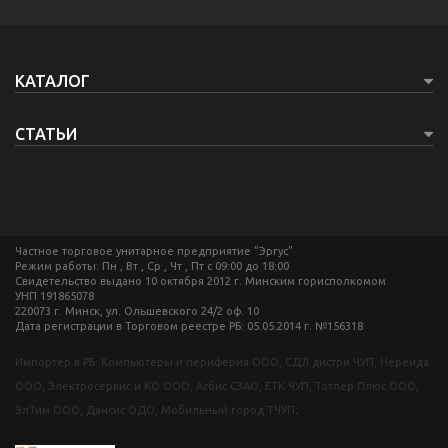
КАТАЛОГ
СТАТЬИ
Частное торговое унитарное предприятие "Эргус"
Режим работы: Пн , Вт , Ср , Чт , Пт c 09:00 до 18:00
Свидетельство выдано 10 октября 2012 г. Минским горисполкомом
УНП 191865078
220073 г. Минск, ул. Ольшевского 24/2 оф. 10
Дата регистрации в Торговом реестре РБ: 05.05.2014 г. №156318
Импортер в РБ: Компьютеры и периферия ООО, СДЛ дистри ЧУП, Нереида
ООО, Электросервис и КО ООО, Асбис СЗАО, ЕТК ЧУП, Тотлер Плюс ООО,
ЭлТим ООО, Дансис ОДО, Мобильный город ТЧУП
.