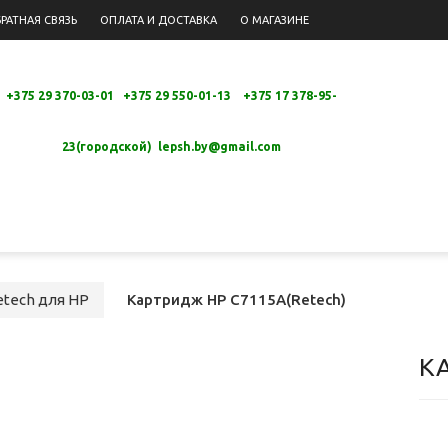
РАТНАЯ СВЯЗЬ
ОПЛАТА И ДОСТАВКА
О МАГАЗИНЕ
+375 29 370-03-01 +375 29 550-01-13 +
375 17 378-95-
23(городской)
lepsh.by@gmail.com
tech для HP
Картридж HP C7115A(Retech)
К