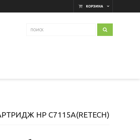
КОРЗИНА
АРТРИДЖ HP C7115A(RETECH)