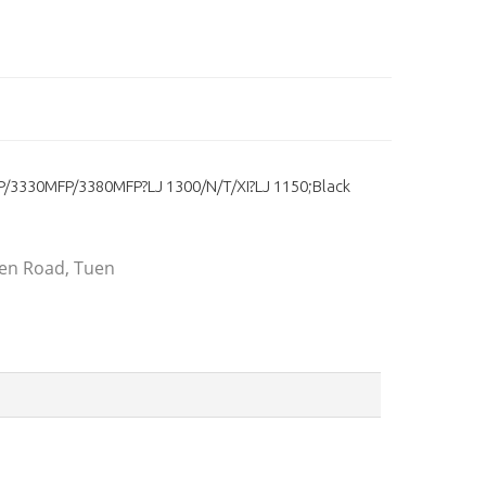
/3330MFP/3380MFP?LJ 1300/N/T/XI?LJ 1150;Black
 Wen Road, Tuen