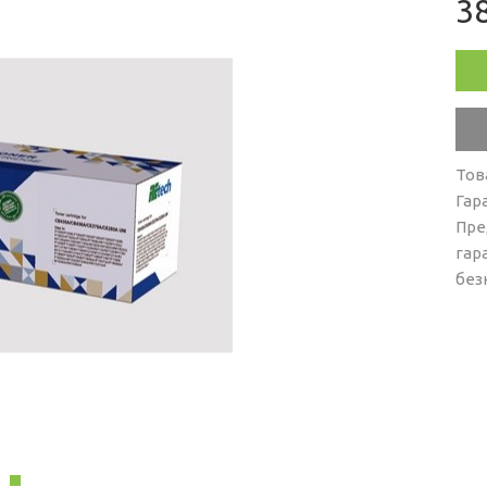
38
Тов
Гар
Пре
гар
без