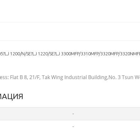
5?LJ 1200/N/SE?LJ 1220/SE?LJ 3300MFP/3310MFP/3320MFP/3320NMFP
ss: Flat B 8, 21/F, Tak Wing Industrial Building,No. 3 Tsun
МАЦИЯ
-
-