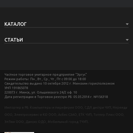
КАТАЛОГ
СТАТЬИ
Частное торговое унитарное предприятие "Эргус"
Режим работы: Пн , Вт , Ср , Чт , Пт c 09:00 до 18:00
Свидетельство выдано 10 октября 2012 г. Минским горисполкомом
УНП 191865078
220073 г. Минск, ул. Ольшевского 24/2 оф. 10
Дата регистрации в Торговом реестре РБ: 05.05.2014 г. №156318
Импортер в РБ: Компьютеры и периферия ООО, СДЛ дистри ЧУП, Нереида
ООО, Электросервис и КО ООО, Асбис СЗАО, ЕТК ЧУП, Тотлер Плюс ООО,
ЭлТим ООО, Дансис ОДО, Мобильный город ТЧУП
.