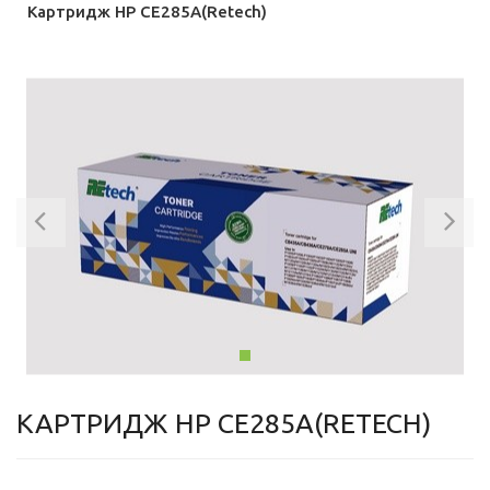
Картридж HP CE285A(Retech)
Previous
Ne
КАРТРИДЖ HP CE285A(RETECH)