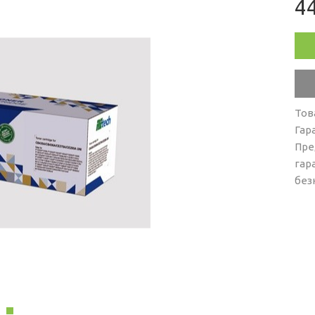
44
Тов
Гар
Пре
гар
без