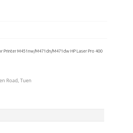
or Printer M451nw/M471dn/M471dw HP Laser Pro 400
 Wen Road, Tuen