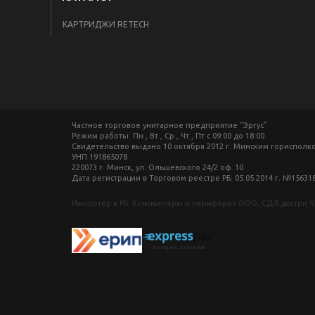
КАРТРИДЖИ RETECH
Частное торговое унитарное предприятие "Эргус"
Режим работы: Пн , Вт , Ср , Чт , Пт c 09:00 до 18:00
Свидетельство выдано 10 октября 2012 г. Минским гориспол
УНП 191865078
220073 г. Минск, ул. Ольшевского 24/2 оф. 10
Дата регистрации в Торговом реестре РБ: 05.05.2014 г. №15631
Импортер в РБ: Компьютеры и периферия ООО, СДЛ дистри Ч