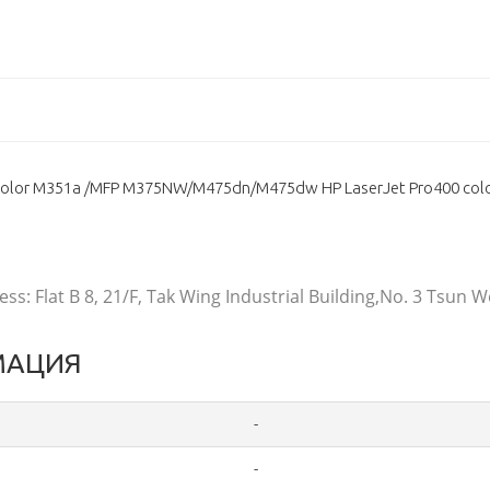
 color M351a /MFP M375NW/M475dn/M475dw HP LaserJet Pro400 col
ss: Flat B 8, 21/F, Tak Wing Industrial Building,No. 3 Tsun
МАЦИЯ
-
-