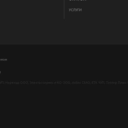
УСЛУГИ
комом
8
УП, Нереида ООО, Электросервис и КО ООО, Асбис СЗАО, ЕТК ЧУП, Тотлер Плю