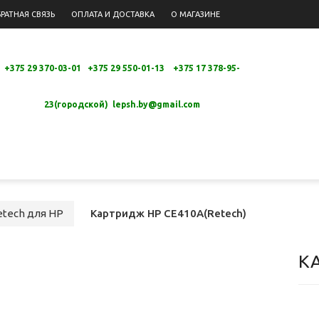
РАТНАЯ СВЯЗЬ
ОПЛАТА И ДОСТАВКА
О МАГАЗИНЕ
+375 29 370-03-01 +375 29 550-01-13 +
375 17 378-95-
23(городской)
lepsh.by@gmail.com
tech для HP
Картридж HP CE410A(Retech)
К