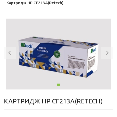
Картридж HP CF213A(Retech)
Previous
Ne
КАРТРИДЖ HP CF213A(RETECH)