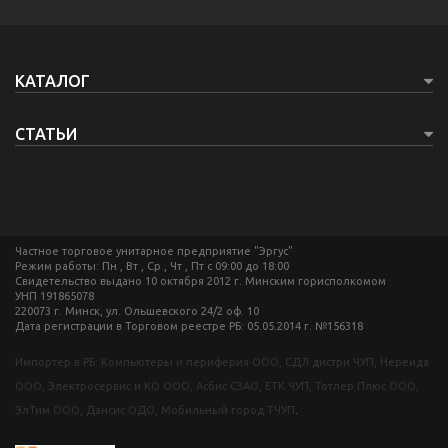
КАТАЛОГ
СТАТЬИ
Частное торговое унитарное предприятие "Эргус"
Режим работы: Пн , Вт , Ср , Чт , Пт c 09:00 до 18:00
Свидетельство выдано 10 октября 2012 г. Минским горисполкомом
УНП 191865078
220073 г. Минск, ул. Ольшевского 24/2 оф. 10
Дата регистрации в Торговом реестре РБ: 05.05.2014 г. №156318
Импортер в РБ: Компьютеры и периферия ООО, СДЛ дистри ЧУП, Нереида
ООО, Электросервис и КО ООО, Асбис СЗАО, ЕТК ЧУП, Тотлер Плюс ООО,
ЭлТим ООО, Дансис ОДО, Мобильный город ТЧУП
.