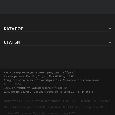
КАТАЛОГ
СТАТЬИ
Частное торговое унитарное предприятие "Эргус"
Режим работы: Пн , Вт , Ср , Чт , Пт c 09:00 до 18:00
Свидетельство выдано 10 октября 2012 г. Минским горисполкомом
УНП 191865078
220073 г. Минск, ул. Ольшевского 24/2 оф. 10
Дата регистрации в Торговом реестре РБ: 05.05.2014 г. №156318
Импортер в РБ: Компьютеры и периферия ООО, СДЛ дистри ЧУП, Нереида
ООО, Электросервис и КО ООО, Асбис СЗАО, ЕТК ЧУП, Тотлер Плюс ООО,
ЭлТим ООО, Дансис ОДО, Мобильный город ТЧУП
.