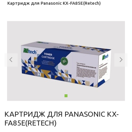
Картридж для Panasonic KX-FA85E(Retech)
Previous
Ne
КАРТРИДЖ ДЛЯ PANASONIC KX-
FA85E(RETECH)