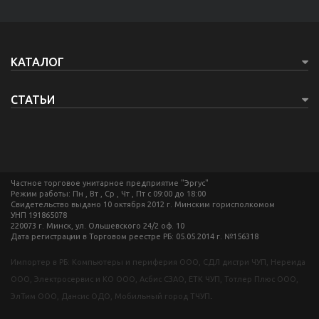
КАТАЛОГ
СТАТЬИ
Частное торговое унитарное предприятие "Эргус"
Режим работы: Пн , Вт , Ср , Чт , Пт c 09:00 до 18:00
Свидетельство выдано 10 октября 2012 г. Минским горисполкомом
УНП 191865078
220073 г. Минск, ул. Ольшевского 24/2 оф. 10
Дата регистрации в Торговом реестре РБ: 05.05.2014 г. №156318
Импортер в РБ: Компьютеры и периферия ООО, СДЛ дистри ЧУП, Нереида
ООО, Электросервис и КО ООО, Асбис СЗАО, ЕТК ЧУП, Тотлер Плюс ООО,
ЭлТим ООО, Дансис ОДО, Мобильный город ТЧУП
.