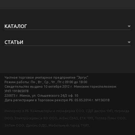
КАТАЛОГ
СТАТЬИ
Частное торговое унитарное предприятие "Эргус"
Режим работы: Пн , Вт , Ср , Чт , Пт c 09:00 до 18:00
Свидетельство выдано 10 октября 2012 г. Минским горисполкомом
УНП 191865078
220073 г. Минск, ул. Ольшевского 24/2 оф. 10
Дата регистрации в Торговом реестре РБ: 05.05.2014 г. №156318
Импортер в РБ: Компьютеры и периферия ООО, СДЛ дистри ЧУП, Нереида
ООО, Электросервис и КО ООО, Асбис СЗАО, ЕТК ЧУП, Тотлер Плюс ООО,
ЭлТим ООО, Дансис ОДО, Мобильный город ТЧУП
.