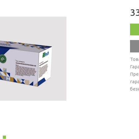
33
Тов
Гар
Пре
гар
без