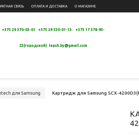
РАТНАЯ СВЯЗЬ
ОПЛАТА И ДОСТАВКА
О МАГАЗИНЕ
+375 29 370-03-01 +375 29 550-01-13 +
375 17 378-95-
23(городской)
lepsh.by@gmail.com
tech для Samsung
Картридж для Samsung SCX-4200D3(
К
42