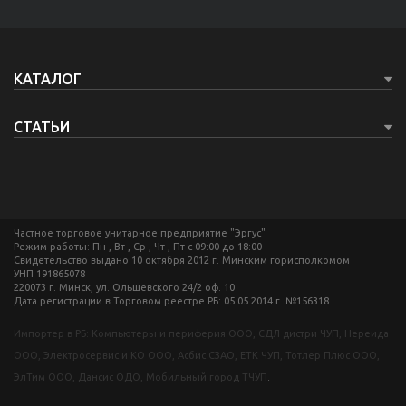
КАТАЛОГ
СТАТЬИ
Частное торговое унитарное предприятие "Эргус"
Режим работы: Пн , Вт , Ср , Чт , Пт c 09:00 до 18:00
Свидетельство выдано 10 октября 2012 г. Минским горисполкомом
УНП 191865078
220073 г. Минск, ул. Ольшевского 24/2 оф. 10
Дата регистрации в Торговом реестре РБ: 05.05.2014 г. №156318
Импортер в РБ: Компьютеры и периферия ООО, СДЛ дистри ЧУП, Нереида
ООО, Электросервис и КО ООО, Асбис СЗАО, ЕТК ЧУП, Тотлер Плюс ООО,
ЭлТим ООО, Дансис ОДО, Мобильный город ТЧУП
.